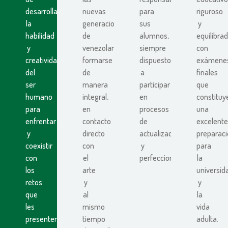
desarrollar
nuevas
para
riguroso
la
generaciones
sus
y
habilidad
de
alumnos,
equilibra
y
venezolanos
siempre
con
creatividad
formarse
dispuestos
exámene
del
de
a
finales
ser
manera
participar
que
humano
integral,
en
constituy
para
en
procesos
una
enfrentar
contacto
de
excelente
y
directo
actualización
preparac
coexistir
con
y
para
con
el
perfeccionamiento.
la
los
arte
universid
retos
y
y
que
al
la
les
mismo
vida
presenten.
tiempo
adulta.