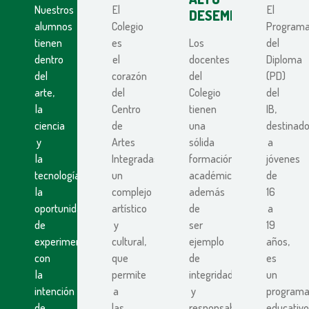
Nuestros
El
El
DESEMPEÑO
alumnos
Colegio
Program
tienen
es
Los
del
dentro
el
docentes
Diploma
del
corazón
del
(PD)
arte,
del
Colegio
del
la
Centro
tienen
IB,
ciencia
de
una
destinad
y
Artes
sólida
a
la
Integradas,
formación
jóvenes
tecnología,
un
académica
de
la
complejo
además
16
oportunidad
artístico
de
a
de
y
ser
19
experimentar
cultural,
ejemplo
años,
con
que
de
es
la
permite
integridad
un
intención
a
y
program
de
las
responsabilidad
educativo