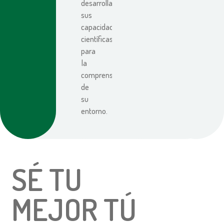
desarrollar
sus
capacidades
científicas
para
la
comprensión
de
su
entorno.
SÉ TU
MEJOR TÚ