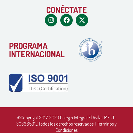
CONÉCTATE
PROGRAMA
INTERNACIONAL
©Copyright 2017-2023 Colegio Integral El Ávila | RIF: J-
303665012 Todos los derechos reservados. |
Términos y
Condiciones